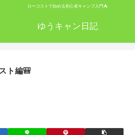
ローコストで始める初心者キャンプ入門⛺
ゆうキャン日記
スト編🎒